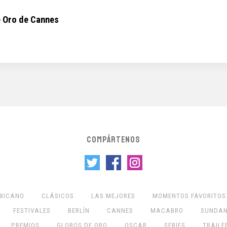
e Oro de Cannes
COMPÁRTENOS
EXICANO
CLÁSICOS
LAS MEJORES
MOMENTOS FAVORITOS
FESTIVALES
BERLÍN
CANNES
MACABRO
SUNDA
PREMIOS
GLOBOS DE ORO
OSCAR
SERIES
TRAILE