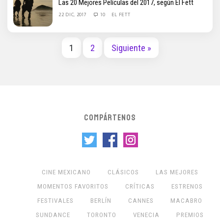
Las 20 Mejores Películas del 2017, según El Fett
22 DIC, 2017
10
EL FETT
1
2
Siguiente »
COMPÁRTENOS
CINE MEXICANO
CLÁSICOS
LAS MEJORES
MOMENTOS FAVORITOS
CRÍTICAS
ESTRENOS
FESTIVALES
BERLÍN
CANNES
MACABRO
SUNDANCE
TORONTO
VENECIA
PREMIOS