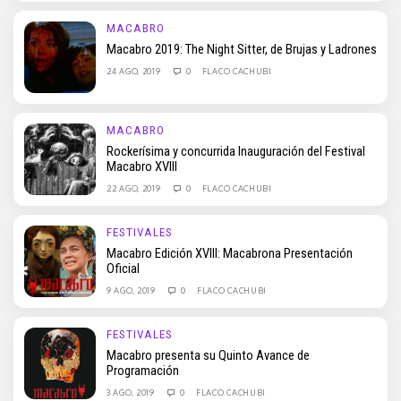
MACABRO
Macabro 2019: The Night Sitter, de Brujas y Ladrones
24 AGO, 2019
0
FLACO CACHUBI
MACABRO
Rockerísima y concurrida Inauguración del Festival
Macabro XVIII
22 AGO, 2019
0
FLACO CACHUBI
FESTIVALES
Macabro Edición XVIII: Macabrona Presentación
Oficial
9 AGO, 2019
0
FLACO CACHUBI
FESTIVALES
Macabro presenta su Quinto Avance de
Programación
3 AGO, 2019
0
FLACO CACHUBI