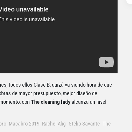
es, todos ellos Clase B, quizá va siendo hora de que
r obras de mayor presupuesto, mejor diseño de
l momento, con
The
cleaning lady
alcanza un nivel
bro
Macabro 2019
Rachel Alig
Stelio Savante
The