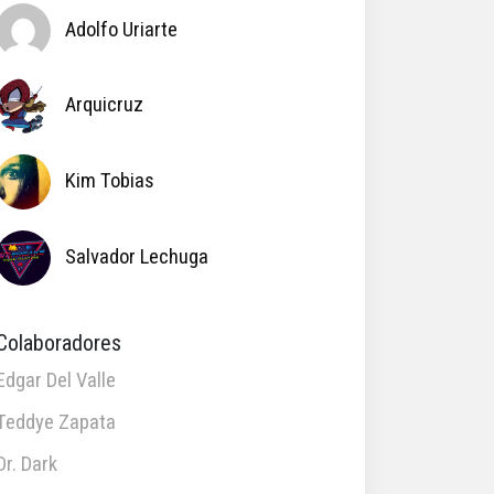
Adolfo Uriarte
Arquicruz
Kim Tobias
Salvador Lechuga
Colaboradores
Edgar Del Valle
Teddye Zapata
Dr. Dark