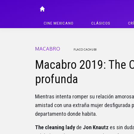
CINE MEXICANO
CLÁSICOS
CR
MACABRO
FLACO CACHUBI
Macabro 2019: The C
profunda
Mientras intenta romper su relación amorosa
amistad con una extraña mujer desfigurada p
departamento donde habita.
The cleaning lady
de
Jon Knautz
es sin dud