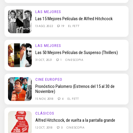
LAS MEJORES
Las 15 Mejores Películas de Alfred Hitchcock
13 AGO, 2022
19
EL FETT
LAS MEJORES
Las 50 Mejores Películas de Suspenso (Thrillers)
31 OCT, 2021
1
CINESCOPIA
CINE EUROPEO
Pronóstico Palomero (Estrenos del 15 al 30 de
Noviembre)
15 NOV, 2018
4
EL FETT
CLÁSICOS
Alfred Hitchcock, de vuelta a la pantalla grande
12 OCT, 2018
0
CINESCOPIA