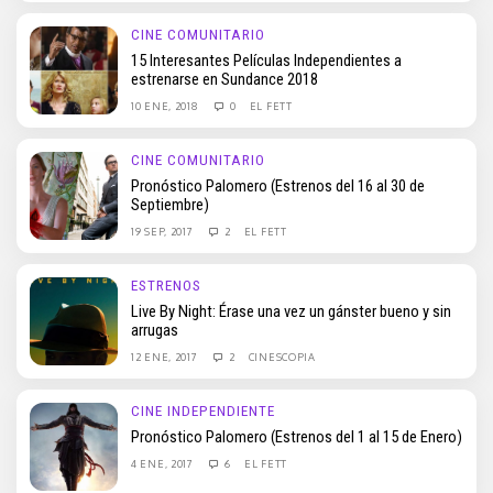
CINE COMUNITARIO
15 Interesantes Películas Independientes a
estrenarse en Sundance 2018
10 ENE, 2018
0
EL FETT
CINE COMUNITARIO
Pronóstico Palomero (Estrenos del 16 al 30 de
Septiembre)
19 SEP, 2017
2
EL FETT
ESTRENOS
Live By Night: Érase una vez un gánster bueno y sin
arrugas
12 ENE, 2017
2
CINESCOPIA
CINE INDEPENDIENTE
Pronóstico Palomero (Estrenos del 1 al 15 de Enero)
4 ENE, 2017
6
EL FETT