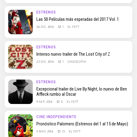
ESTRENOS
Las 50 Películas más esperadas del 2017 Vol. 1
26 DIC, 2016
1
EL FETT
ESTRENOS
Intenso nuevo trailer de The Lost City of Z
22 DIC, 2016
1
CINESCOPIA
ESTRENOS
Excepcional trailer de Live By Night, lo nuevo de Ben
Affleck rumbo al Oscar
9 SEP, 2016
0
EL FETT
CINE INDEPENDIENTE
Pronóstico Palomero (Estrenos del 1 al 15 de Mayo)
5 MAY, 2016
15
EL FETT