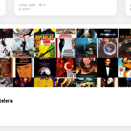
3 ENE, 2018
0
EL FETT
telera