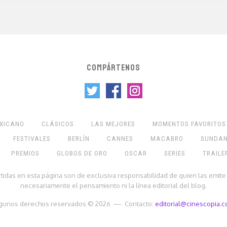
COMPÁRTENOS
EXICANO
CLÁSICOS
LAS MEJORES
MOMENTOS FAVORITOS
FESTIVALES
BERLÍN
CANNES
MACABRO
SUNDA
PREMIOS
GLOBOS DE ORO
OSCAR
SERIES
TRAILE
rtidas en esta página son de exclusiva responsabilidad de quien las emite
necesariamente el pensamiento ni la línea editorial del blog.
gunos derechos reservados © 2026 — Contacto:
editorial@cinescopia.