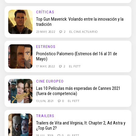
CRÍTICAS
Top Gun Maverick: Volando entre la innovación y la
tradición
23 MAY, 2022
2
EL CINE ACTUARIO
ESTRENOS
Pronóstico Palomero (Estrenos del 16 al 31 de
Mayo)
17 MAY, 2022
2
EL FETT
CINE EUROPEO
Las 10 Películas más esperadas de Cannes 2021
(fuera de competencia)
13 JUN, 2021
0
EL FETT
TRAILERS
Trailers de Vita and Virginia, It: Chapter 2, Ad Astra y
¿Top Gun 2?
18 JUL, 2019
0
EL FETT