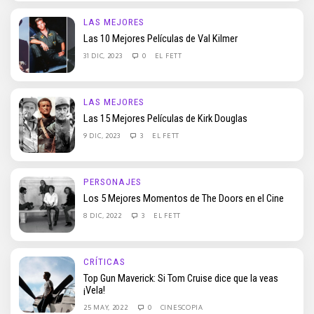
LAS MEJORES
Las 10 Mejores Películas de Val Kilmer
31 DIC, 2023
0
EL FETT
LAS MEJORES
Las 15 Mejores Películas de Kirk Douglas
9 DIC, 2023
3
EL FETT
PERSONAJES
Los 5 Mejores Momentos de The Doors en el Cine
8 DIC, 2022
3
EL FETT
CRÍTICAS
Top Gun Maverick: Si Tom Cruise dice que la veas
¡Vela!
25 MAY, 2022
0
CINESCOPIA