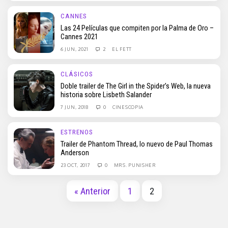
CANNES
Las 24 Películas que compiten por la Palma de Oro –
Cannes 2021
6 JUN, 2021
2
EL FETT
CLÁSICOS
Doble trailer de The Girl in the Spider’s Web, la nueva
historia sobre Lisbeth Salander
7 JUN, 2018
0
CINESCOPIA
ESTRENOS
Trailer de Phantom Thread, lo nuevo de Paul Thomas
Anderson
23 OCT, 2017
0
MRS. PUNISHER
« Anterior
1
2