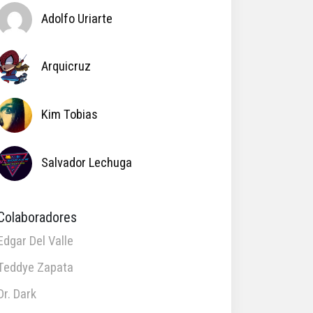
Adolfo Uriarte
Arquicruz
Kim Tobias
Salvador Lechuga
Colaboradores
Edgar Del Valle
Teddye Zapata
Dr. Dark