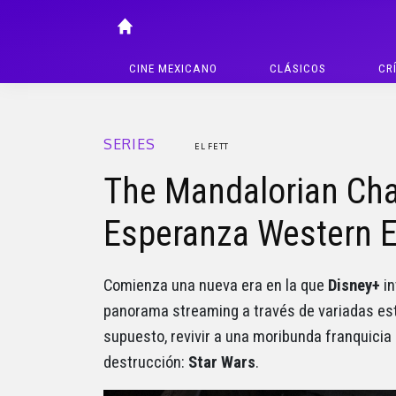
CINE MEXICANO
CLÁSICOS
CR
SERIES
EL FETT
The Mandalorian Cha
Esperanza Western E
Comienza una nueva era en la que
Disney+
i
panorama streaming a través de variadas estr
supuesto, revivir a una moribunda franquicia 
destrucción:
Star Wars
.