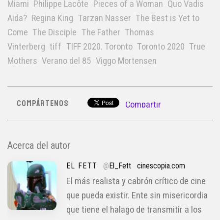
Miami
Philippe Lacôte
Pieces of a Woman
Quo Vadis
Aida?
Regina King
Tarzan Nasser
The Best is Yet to
Come
The Disciple
The Father
Thomas
Vinterberg
tiff
TIFF 2020. Toronto
Toronto 2020
True
Mothers
Verano del 85
Viggo Mortensen
COMPÁRTENOS
Compartir
Acerca del autor
EL FETT
@
El_Fett
cinescopia.com
El más realista y cabrón crítico de cine
que pueda existir. Ente sin misericordia
que tiene el halago de transmitir a los