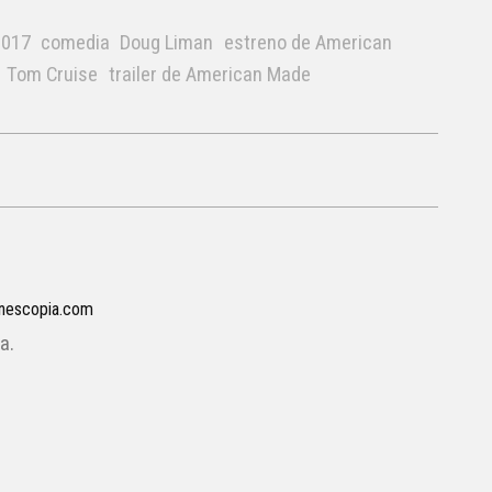
2017
comedia
Doug Liman
estreno de American
Tom Cruise
trailer de American Made
inescopia.com
a.