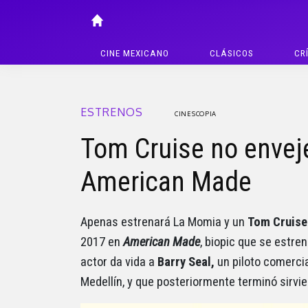
CINE MEXICANO
CLÁSICOS
CR
ESTRENOS
CINESCOPIA
Tom Cruise no envejec
American Made
Apenas estrenará La Momia y un
Tom Cruise
2017 en
American Made
, biopic que se estre
actor da vida a
Barry Seal,
un piloto comercia
Medellín, y que posteriormente terminó sirvi