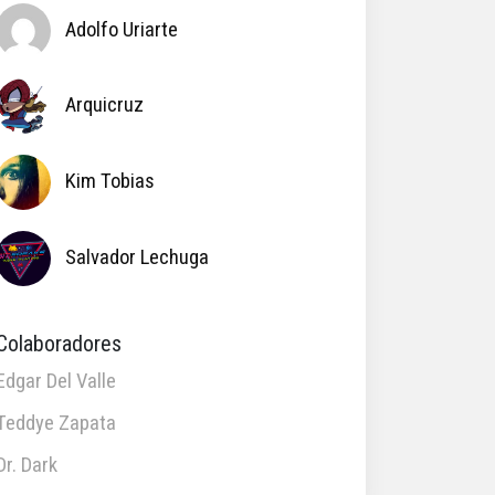
Adolfo Uriarte
Arquicruz
Kim Tobias
Salvador Lechuga
Colaboradores
Edgar Del Valle
Teddye Zapata
Dr. Dark