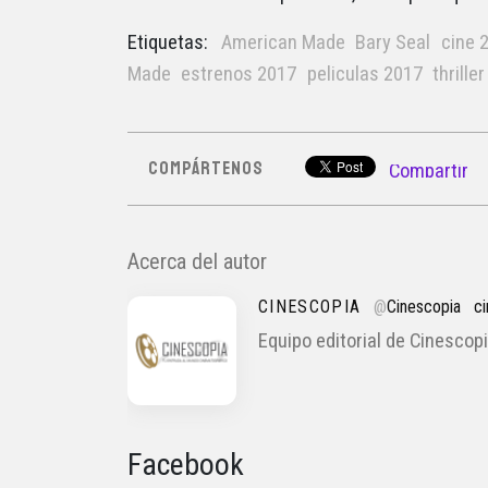
Etiquetas:
American Made
Bary Seal
cine 
Made
estrenos 2017
peliculas 2017
thriller
COMPÁRTENOS
Compartir
Acerca del autor
CINESCOPIA
@
Cinescopia
c
Equipo editorial de Cinescopi
Facebook