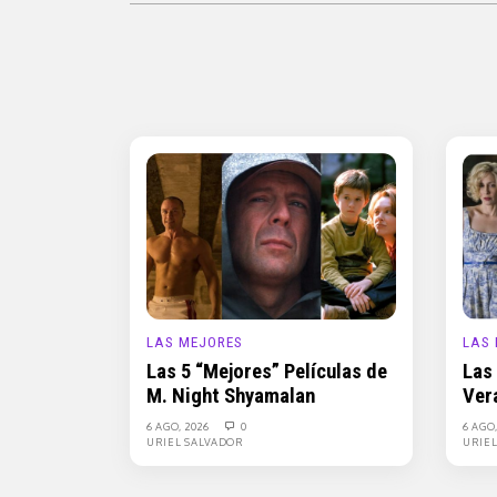
LAS MEJORES
LAS
Las 5 “Mejores” Películas de
Las
M. Night Shyamalan
Ver
6 AGO, 2026
0
6 AGO
URIEL SALVADOR
URIE