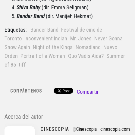
Shiva Baby
(dir. Emma Seligman)
Bandar Band
(dir. Manijeh Hekmat)
Etiquetas:
Bander Band
Festival de cine de
Toronto
Inconvenient Indian
Mr. Jones
Never Gonna
Snow Again
Night of the Kings
Nomadland
Nuevo
Orden
Portrait of a Woman
Quo Vadis Aida?
Summer
of 85
tiff
COMPÁRTENOS
Compartir
Acerca del autor
CINESCOPIA
@
Cinescopia
cinescopia.com