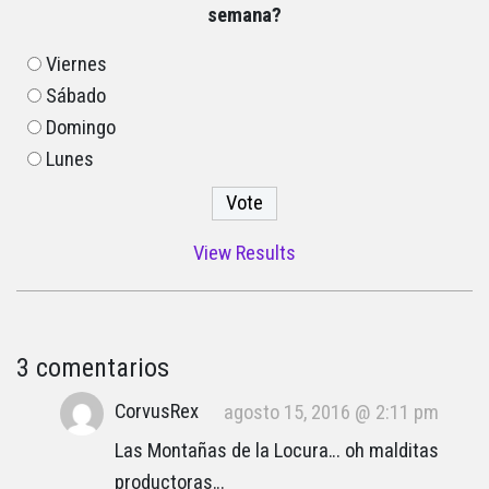
semana?
Viernes
Sábado
Domingo
Lunes
View Results
3 comentarios
CorvusRex
agosto 15, 2016 @ 2:11 pm
Las Montañas de la Locura… oh malditas
productoras…