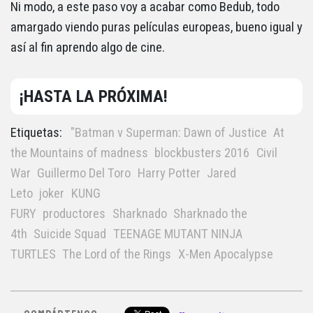
Ni modo, a este paso voy a acabar como Bedub, todo
amargado viendo puras películas europeas, bueno igual y
así al fin aprendo algo de cine.
¡HASTA LA PRÓXIMA!
Etiquetas:
"Batman v Superman: Dawn of Justice
At
the Mountains of madness
blockbusters 2016
Civil
War
Guillermo Del Toro
Harry Potter
Jared
Leto
joker
KUNG
FURY
productores
Sharknado
Sharknado the
4th
Suicide Squad
TEENAGE MUTANT NINJA
TURTLES
The Lord of the Rings
X-Men Apocalypse