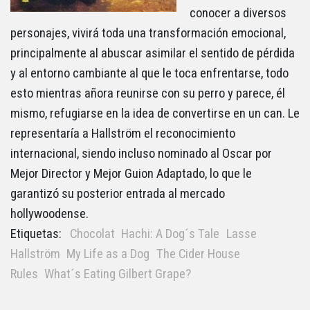
conocer a diversos
personajes, vivirá toda una transformación emocional,
principalmente al abuscar asimilar el sentido de pérdida
y al entorno cambiante al que le toca enfrentarse, todo
esto mientras añora reunirse con su perro y parece, él
mismo, refugiarse en la idea de convertirse en un can. Le
representaría a Hallström el reconocimiento
internacional, siendo incluso nominado al Oscar por
Mejor Director y Mejor Guion Adaptado, lo que le
garantizó su posterior entrada al mercado
hollywoodense.
Etiquetas:
Chocolat
Hachi: A Dog´s Tale
Lasse
Hallström
My Life as a Dog
The Cider House
Rules
What´s Eating Gilbert Grape?