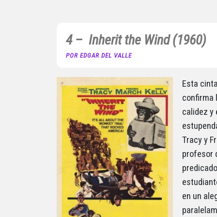
4 – Inherit the Wind (1960)
POR EDGAR DEL VALLE
Esta cint
confirma l
calidez y
estupenda
Tracy y Fr
profesor 
predicado
estudiante
en un ale
paralelam