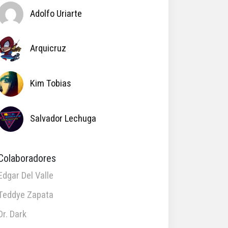
Adolfo Uriarte
Arquicruz
Kim Tobias
Salvador Lechuga
Colaboradores
Edgar Del Valle
Teddye Zapata
Dr. Dark