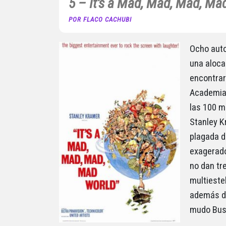
5 – It’s a Mad, Mad, Mad, Ma
POR FLACO CACHUBI
Ocho auto
una aloca
encontrar
Academia e
las 100 me
Stanley K
plagada d
exagerado
no dan tr
multieste
además de
mudo Bust