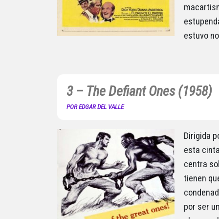
macartism
estupenda
estuvo no
3 – The Defiant Ones (1958)
POR EDGAR DEL VALLE
Dirigida p
esta cinta
centra so
tienen qu
condenado
por ser u