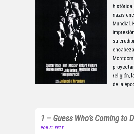
histórica
nazis enc
Mundial. 
impresión
su credib
encabezad
Montgomer
proyectar
religión, 
de la épo
1 – Guess Who’s Coming to D
POR EL FETT