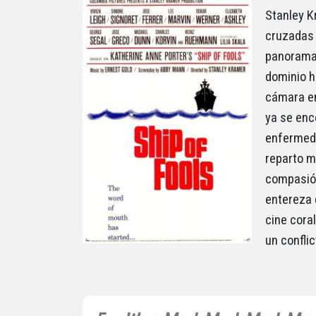
Stanley K
cruzadas 
panorama,
dominio h
cámara en
ya se enc
enfermed
reparto m
compasión
entereza 
cine cora
un confli