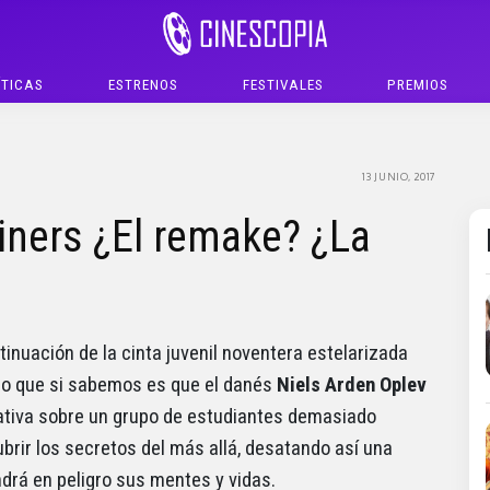
ÍTICAS
ESTRENOS
FESTIVALES
PREMIOS
13 JUNIO, 2017
tliners ¿El remake? ¿La
inuación de la cinta juvenil noventera estelarizada
lo que si sabemos es que el danés
Niels Arden Oplev
rativa sobre un grupo de estudiantes demasiado
brir los secretos del más allá, desatando así una
drá en peligro sus mentes y vidas.