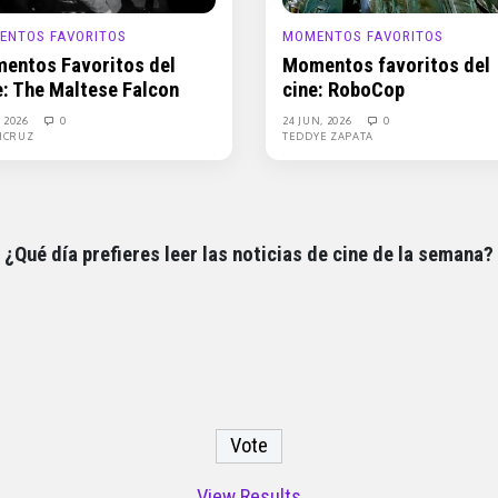
ENTOS FAVORITOS
MOMENTOS FAVORITOS
entos Favoritos del
Momentos favoritos del
e: The Maltese Falcon
cine: RoboCop
, 2026
0
24 JUN, 2026
0
ICRUZ
TEDDYE ZAPATA
¿Qué día prefieres leer las noticias de cine de la semana?
View Results