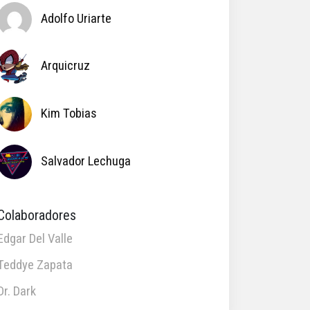
Adolfo Uriarte
Arquicruz
Kim Tobias
Salvador Lechuga
Colaboradores
Edgar Del Valle
Teddye Zapata
Dr. Dark