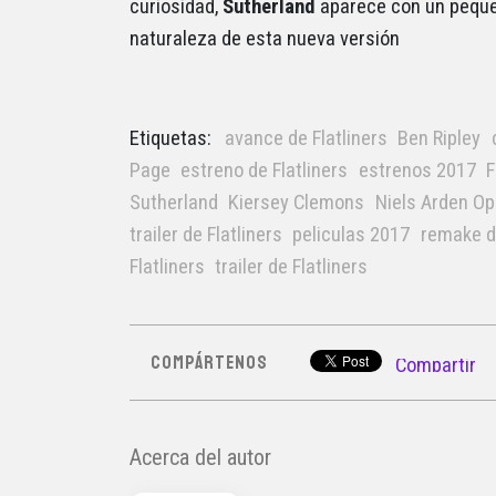
curiosidad,
Sutherland
aparece con un pequeñ
naturaleza de esta nueva versión
Etiquetas:
avance de Flatliners
Ben Ripley
Page
estreno de Flatliners
estrenos 2017
F
Sutherland
Kiersey Clemons
Niels Arden Op
trailer de Flatliners
peliculas 2017
remake de
Flatliners
trailer de Flatliners
COMPÁRTENOS
Compartir
Acerca del autor