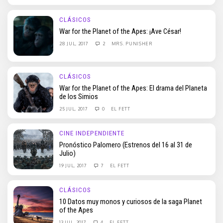
CLÁSICOS
War for the Planet of the Apes: ¡Ave César!
28 JUL, 2017
2
MRS. PUNISHER
CLÁSICOS
War for the Planet of the Apes: El drama del Planeta
de los Simios
25 JUL, 2017
0
EL FETT
CINE INDEPENDIENTE
Pronóstico Palomero (Estrenos del 16 al 31 de
Julio)
19 JUL, 2017
7
EL FETT
CLÁSICOS
10 Datos muy monos y curiosos de la saga Planet
of the Apes
13 JUL, 2017
4
EL FETT