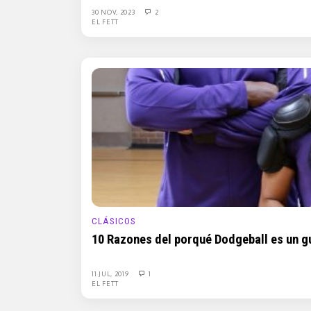
30 NOV, 2023
2
EL FETT
CLÁSICOS
10 Razones del porqué Dodgeball es un g
11 JUL, 2019
1
EL FETT