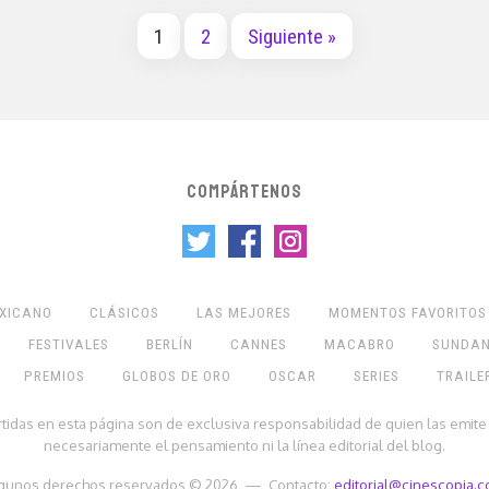
1
2
Siguiente »
COMPÁRTENOS
EXICANO
CLÁSICOS
LAS MEJORES
MOMENTOS FAVORITOS
FESTIVALES
BERLÍN
CANNES
MACABRO
SUNDA
PREMIOS
GLOBOS DE ORO
OSCAR
SERIES
TRAILE
rtidas en esta página son de exclusiva responsabilidad de quien las emite
necesariamente el pensamiento ni la línea editorial del blog.
gunos derechos reservados © 2026 — Contacto:
editorial@cinescopia.