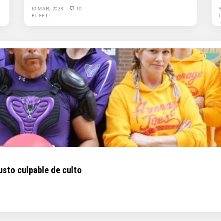
10 MAR, 2023
10
EL FETT
usto culpable de culto