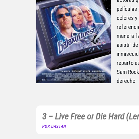
actores q
películas
colores y 
referenci
manera fas
asistir d
inmiscuid
reparto e
Sam Rockw
derecho
3 – Live Free or Die Hard (L
POR DASTAN