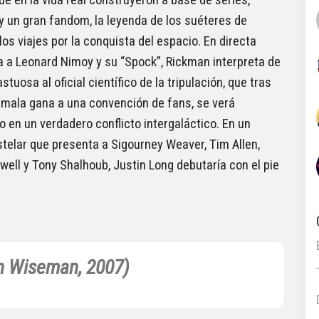
ue en la vida real construyeron a base de series,
 y un gran fandom, la leyenda de los suéteres de
los viajes por la conquista del espacio. En directa
a a Leonard Nimoy y su “Spock”, Rickman interpreta de
tuosa al oficial científico de la tripulación, que tras
e mala gana a una convención de fans, se verá
o en un verdadero conflicto intergaláctico. En un
stelar que presenta a Sigourney Weaver, Tim Allen,
ell y Tony Shalhoub, Justin Long debutaría con el pie
en Wiseman, 2007)