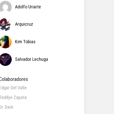
Adolfo Uriarte
Arquicruz
Kim Tobias
Salvador Lechuga
Colaboradores
Edgar Del Valle
Teddye Zapata
Dr. Dark