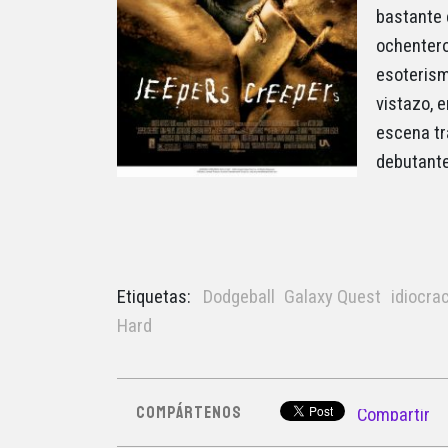
bastante 
ochentero
esoterism
vistazo, 
escena tr
debutante
Etiquetas:
Dodgeball
Galaxy Quest
idiocra
Hard
COMPÁRTENOS
Compartir