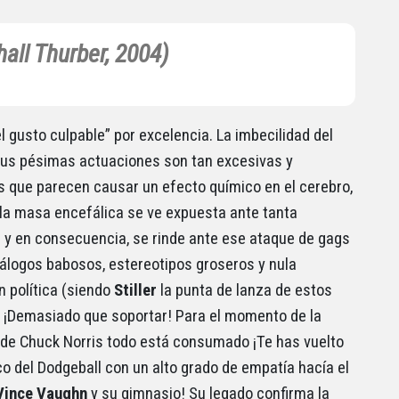
all Thurber, 2004)
l gusto culpable” por excelencia. La imbecilidad del
 sus pésimas actuaciones son tan excesivas y
 que parecen causar un efecto químico en el cerebro,
la masa encefálica se ve expuesta ante tanta
 y en consecuencia, se rinde ante ese ataque de gags
diálogos babosos, estereotipos groseros y nula
n política (siendo
Stiller
la punta de lanza de estos
¡Demasiado que soportar! Para el momento de la
 de Chuck Norris todo está consumado ¡Te has vuelto
co del Dodgeball con un alto grado de empatía hacía el
Vince Vaughn
y su gimnasio! Su legado confirma la