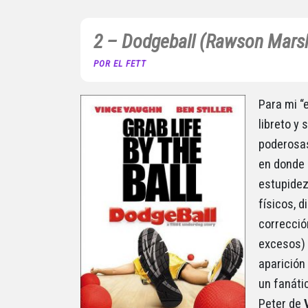
2 – Dodgeball (Rawson Marsh
POR EL FETT
Para mi “e
libreto y
poderosas
en donde 
estupidez
físicos, 
correcció
excesos) 
aparición
un fanáti
Peter de