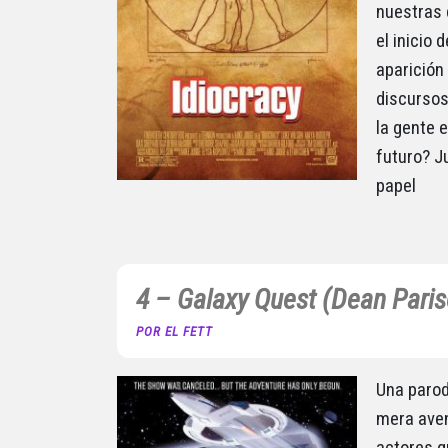
nuestras 
el inicio 
aparición
discursos
la gente 
futuro? J
papel
4 – Galaxy Quest (Dean Paris
POR EL FETT
Una parodi
mera aven