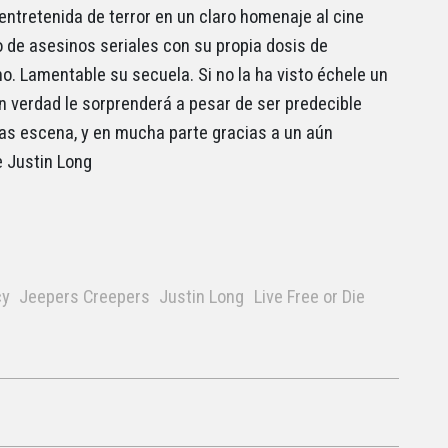
entretenida de terror en un claro homenaje al cine
 de asesinos seriales con su propia dosis de
o. Lamentable su secuela. Si no la ha visto échele un
en verdad le sorprenderá a pesar de ser predecible
as escena, y en mucha parte gracias a un aún
 Justin Long
cy
Jeepers Creepers
Justin Long
Live Free or Die