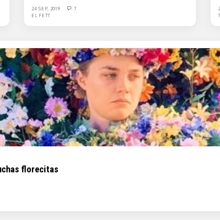
24 SEP, 2019
7
EL FETT
chas florecitas