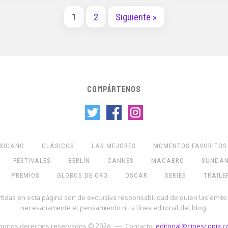
1
2
Siguiente »
COMPÁRTENOS
EXICANO
CLÁSICOS
LAS MEJORES
MOMENTOS FAVORITOS
FESTIVALES
BERLÍN
CANNES
MACABRO
SUNDA
PREMIOS
GLOBOS DE ORO
OSCAR
SERIES
TRAILE
rtidas en esta página son de exclusiva responsabilidad de quien las emite
necesariamente el pensamiento ni la línea editorial del blog.
gunos derechos reservados © 2026 — Contacto:
editorial@cinescopia.