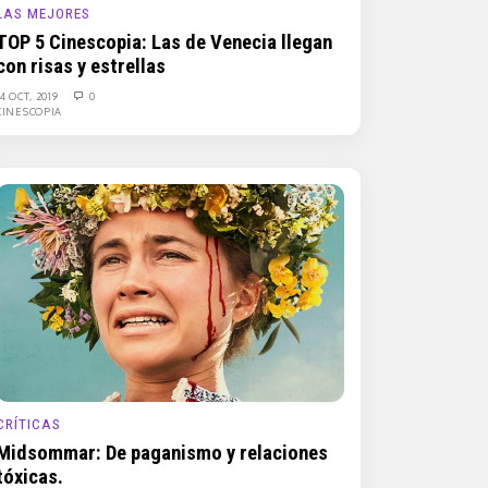
LAS MEJORES
TOP 5 Cinescopia: Las de Venecia llegan
con risas y estrellas
14 OCT, 2019
0
CINESCOPIA
CRÍTICAS
Midsommar: De paganismo y relaciones
tóxicas.