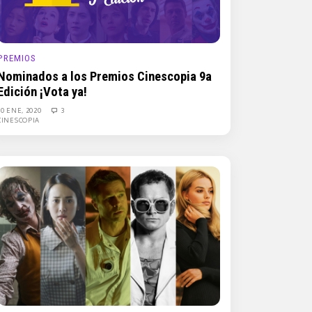
PREMIOS
Nominados a los Premios Cinescopia 9a
Edición ¡Vota ya!
30 ENE, 2020
3
CINESCOPIA