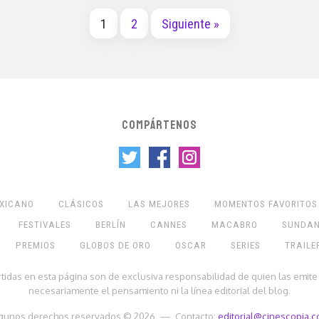
1
2
Siguiente »
COMPÁRTENOS
EXICANO
CLÁSICOS
LAS MEJORES
MOMENTOS FAVORITOS
FESTIVALES
BERLÍN
CANNES
MACABRO
SUNDA
PREMIOS
GLOBOS DE ORO
OSCAR
SERIES
TRAILE
rtidas en esta página son de exclusiva responsabilidad de quien las emite
necesariamente el pensamiento ni la línea editorial del blog.
gunos derechos reservados © 2026 — Contacto:
editorial@cinescopia.