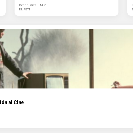
15 SEP, 2023
0
EL FETT
ión al Cine