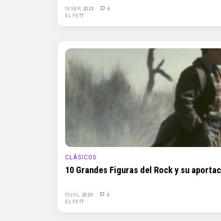
15 SEP, 2023
6
EL FETT
CLÁSICOS
10 Grandes Figuras del Rock y su aportac
13 JUL, 2020
6
EL FETT