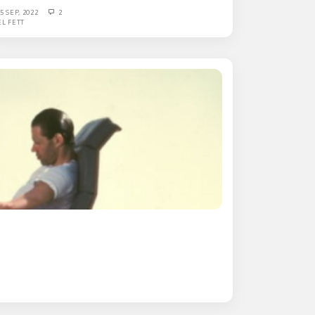
15 SEP, 2022
2
EL FETT