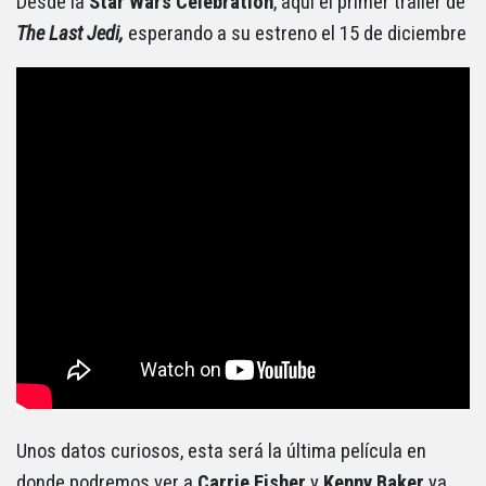
Desde la
Star Wars Celebration
, aquí el primer trailer de
The Last Jedi,
esperando a su estreno el 15 de diciembre
Unos datos curiosos, esta será la última película en
donde podremos ver a
Carrie Fisher
y
Kenny Baker
ya