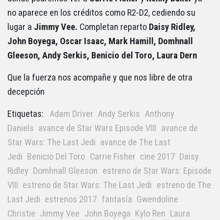
no aparece en los créditos como R2-D2, cediendo su
lugar a
Jimmy Vee.
Completan reparto
Daisy Ridley,
John Boyega, Oscar Isaac, Mark Hamill, Domhnall
Gleeson, Andy Serkis, Benicio del Toro, Laura Dern
Que la fuerza nos acompañe y que nos libre de otra
decepción
Etiquetas:
Adam Driver
Andy Serkis
Anthony
Daniels
avance de Star Wars Episode VIII
avance de
Star Wars: The Last Jedi
avance de The Last
Jedi
Benicio Del Toro
Carrie Fisher
cine 2017
Daisy
Ridley
Domhnall Gleeson
estreno de Star Wars: Episode
VIII
estreno de Star Wars: The Last Jedi
estreno de The
Last Jedi
estrenos 2017
fantasía
Gwendoline
Christie
Jimmy Vee
John Boyega
Kylo Ren
Laura