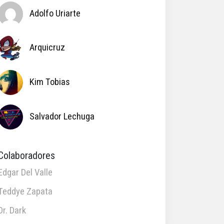
Adolfo Uriarte
Arquicruz
Kim Tobias
Salvador Lechuga
Colaboradores
Edgar Del Valle
Teddye Zapata
Dr. Dark