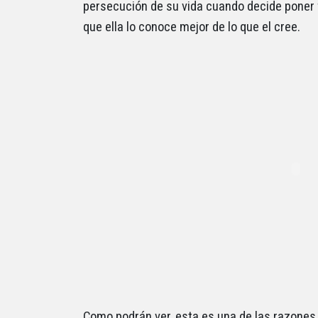
persecución de su vida cuando decide poner fi
que ella lo conoce mejor de lo que el cree.
Como podrán ver, esta es una de las razones p