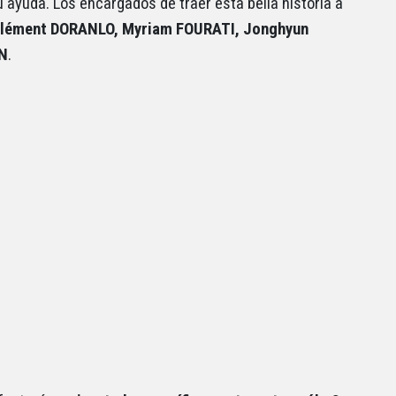
u ayuda. Los encargados de traer esta bella historia a
Clément DORANLO, Myriam FOURATI, Jonghyun
ON
.