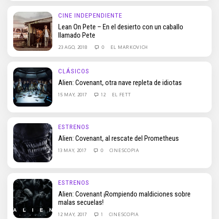
CINE INDEPENDIENTE
Lean On Pete – En el desierto con un caballo
llamado Pete
23 AGO, 2018
0
EL MARKOVICH
CLÁSICOS
Alien: Covenant, otra nave repleta de idiotas
15 MAY, 2017
12
EL FETT
ESTRENOS
Alien: Covenant, al rescate del Prometheus
13 MAY, 2017
0
CINESCOPIA
ESTRENOS
Alien: Covenant ¡Rompiendo maldiciones sobre
malas secuelas!
12 MAY, 2017
1
CINESCOPIA