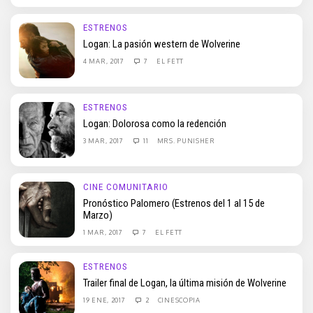
ESTRENOS
Logan: La pasión western de Wolverine
4 MAR, 2017
7
EL FETT
ESTRENOS
Logan: Dolorosa como la redención
3 MAR, 2017
11
MRS. PUNISHER
CINE COMUNITARIO
Pronóstico Palomero (Estrenos del 1 al 15 de
Marzo)
1 MAR, 2017
7
EL FETT
ESTRENOS
Trailer final de Logan, la última misión de Wolverine
19 ENE, 2017
2
CINESCOPIA