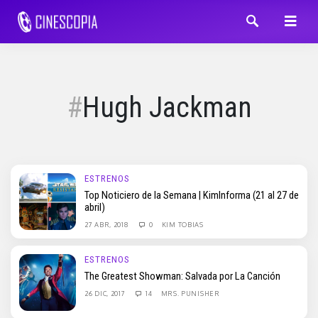
Hugh Jackman
ESTRENOS
Top Noticiero de la Semana | KimInforma (21 al 27 de
abril)
27 ABR, 2018
0
KIM TOBIAS
ESTRENOS
The Greatest Showman: Salvada por La Canción
26 DIC, 2017
14
MRS. PUNISHER