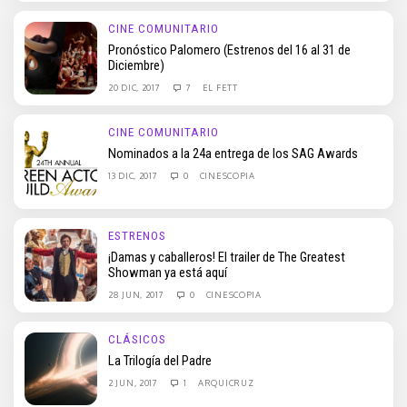
CINE COMUNITARIO
Pronóstico Palomero (Estrenos del 16 al 31 de
Diciembre)
20 DIC, 2017
7
EL FETT
CINE COMUNITARIO
Nominados a la 24a entrega de los SAG Awards
13 DIC, 2017
0
CINESCOPIA
ESTRENOS
¡Damas y caballeros! El trailer de The Greatest
Showman ya está aquí
28 JUN, 2017
0
CINESCOPIA
CLÁSICOS
La Trilogía del Padre
2 JUN, 2017
1
ARQUICRUZ