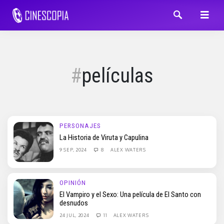
películas
PERSONAJES
La Historia de Viruta y Capulina
9 SEP, 2024
8
ALEX WATERS
OPINIÓN
El Vampiro y el Sexo: Una película de El Santo con
desnudos
24 JUL, 2024
11
ALEX WATERS