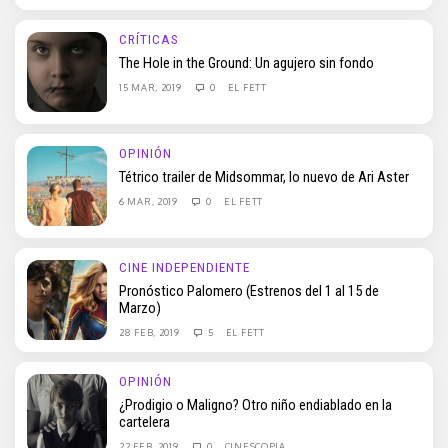
CRÍTICAS
The Hole in the Ground: Un agujero sin fondo
15 MAR, 2019
0
EL FETT
OPINIÓN
Tétrico trailer de Midsommar, lo nuevo de Ari Aster
6 MAR, 2019
0
EL FETT
CINE INDEPENDIENTE
Pronóstico Palomero (Estrenos del 1 al 15 de
Marzo)
28 FEB, 2019
5
EL FETT
OPINIÓN
¿Prodigio o Maligno? Otro niño endiablado en la
cartelera
22 FEB, 2019
0
CINESCOPIA