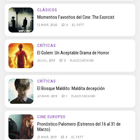
CLÁSICOS
Momentos Favoritos del Cine: The Exorcist
12 MAR, 2020
4
EL FETT
CRÍTICAS
El Golem: Un Aceptable Drama de Horror
24 JUL, 2019
0
FLACO CACHUBI
CRÍTICAS
El Bosque Maldito: Maldita decepción
22 MAR, 2019
1
FLACO CACHUBI
CINE EUROPEO
Pronóstico Palomero (Estrenos del 16 al 31 de
Marzo)
21 MAR, 2019
4
EL FETT