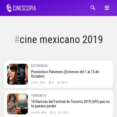
cine mexicano 2019
ESTRENOS
Pronóstico Palomero (Estrenos del 1 al 15 de
Octubre)
2 OCT, 2019
4
EL FETT
TORONTO
10 Rarezas del Festival de Toronto 2019 (tiff) que no
te puedes perder
14 AGO, 2019
2
EL FETT