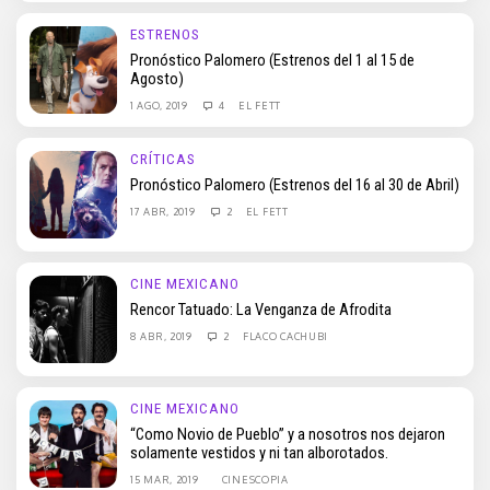
ESTRENOS
Pronóstico Palomero (Estrenos del 1 al 15 de
Agosto)
1 AGO, 2019
4
EL FETT
CRÍTICAS
Pronóstico Palomero (Estrenos del 16 al 30 de Abril)
17 ABR, 2019
2
EL FETT
CINE MEXICANO
Rencor Tatuado: La Venganza de Afrodita
8 ABR, 2019
2
FLACO CACHUBI
CINE MEXICANO
“Como Novio de Pueblo” y a nosotros nos dejaron
solamente vestidos y ni tan alborotados.
15 MAR, 2019
CINESCOPIA